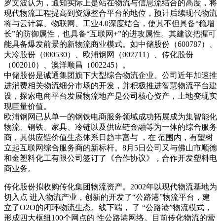
罗文波认为，通知实际上是站在物流与信息流结合的高度，将
现代物流工程提高到资源整合平台的地位，预计后续现代物流
将与云计算、物联网、工业4.0深度结合，使其不但具备“稳增
长”的防御属性，也具备“互联网+”的进攻属性。其建议把握可
能具备爆发前景的新物流商业模式。如中储股份（600787）、
大冷股份（000530）、欧浦钢网（002711）、传化股份
（002010）、澳洋顺昌（002245）。
中储股份是诚通集团旗下大型综合物流企业。公司近年加速推
进消费相关物流细分市场的开发，并积极推进智慧物流平台建
设，探索电商平台发展物流地产是公司核心资产，土地变现实
现巨量价值。
欧浦钢网已从单一的钢铁电商服务领域成功拓展成为集智能化
物流、钢铁、家具、冷链以及供应链金融等为一体的综合服务
商，其供应链价值生态体系日趋丰富与 ，在 范围内，有望树
立起互联网综合服务商的新标杆。8月5日公司又与佛山市顺德
和金塑料化工有限公司签订了《合作协议》，合作开发塑料电
商业务。
传化股份拟收购传化集团物流资产。2002年以现代物流基地为
切入点 进入物流产业，创新的开发了“公路港”物流平台，建
立了O2O的闭环物流生态。线下端， 了 “公路港”物流模式，
形成四大枢纽100个网点的 性公路港网络。目前传化物流的营