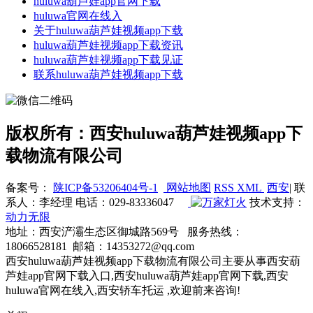
huluwa葫芦娃app官网下载
huluwa官网在线入
关于huluwa葫芦娃视频app下载
huluwa葫芦娃视频app下载资讯
huluwa葫芦娃视频app下载见证
联系huluwa葫芦娃视频app下载
版权所有：西安huluwa葫芦娃视频app下
载物流有限公司
备案号：
陕ICP备53206404号-1
网站地图
RSS
XML
西安
| 联
系人：李经理 电话：029-83336047
技术支持：
动力无限
地址：西安浐灞生态区御城路569号 服务热线：
18066528181 邮箱：14353272@qq.com
西安huluwa葫芦娃视频app下载物流有限公司主要从事西安葫
芦娃app官网下载入口,西安huluwa葫芦娃app官网下载,西安
huluwa官网在线入,西安轿车托运 ,欢迎前来咨询!