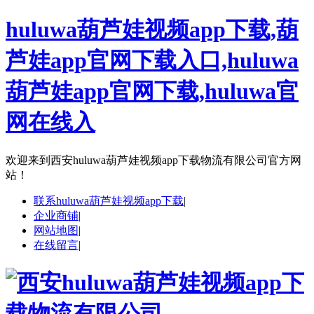
huluwa葫芦娃视频app下载,葫
芦娃app官网下载入口,huluwa
葫芦娃app官网下载,huluwa官
网在线入
欢迎来到
西安huluwa葫芦娃视频app下载物流有限公司官方网
站！
联系huluwa葫芦娃视频app下载
|
企业商铺
|
网站地图
|
在线留言
|