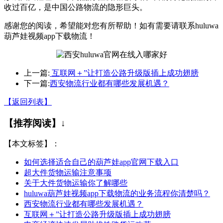
收过百亿，是中国公路物流的隐形巨头。
感谢您的阅读，希望能对您有所帮助！如有需要请联系huluwa
葫芦娃视频app下载物流！
上一篇:
互联网＋”让打造公路升级版插上成功翅膀
下一篇:
西安物流行业都有哪些发展机遇？
【返回列表】
【推荐阅读】↓
【本文标签】：
如何选择适合自己的葫芦娃app官网下载入口
超大件货物运输注意事项
关于大件货物运输你了解哪些
huluwa葫芦娃视频app下载物流的业务流程你清楚吗？
西安物流行业都有哪些发展机遇？
互联网＋”让打造公路升级版插上成功翅膀