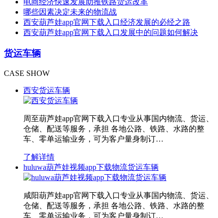
电商经济快速发展助推铁路货运改革
哪些因素决定未来的物流战
西安葫芦娃app官网下载入口经济发展的必经之路
西安葫芦娃app官网下载入口发展中的问题如何解决
货运车辆
CASE SHOW
西安货运车辆
周至葫芦娃app官网下载入口专业从事国内物流、货运、
仓储、配送等服务，承担 各地公路、铁路、水路的整
车、零单运输业务，可为客户量身制订…
了解详情
huluwa葫芦娃视频app下载物流货运车辆
咸阳葫芦娃app官网下载入口专业从事国内物流、货运、
仓储、配送等服务，承担 各地公路、铁路、水路的整
车、零单运输业务，可为客户量身制订…